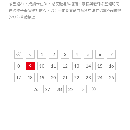
考已經A+、成績卡在B+、想突破地科瓶頸、家長與老師希望短時間
補強孩子弱項提升信心，你！一定要看過自然科中決定你拿A++關鍵
的地科重點整理！
1
2
3
4
5
6
7
8
9
10
11
12
13
14
15
16
17
18
19
20
21
22
23
24
25
26
27
28
29