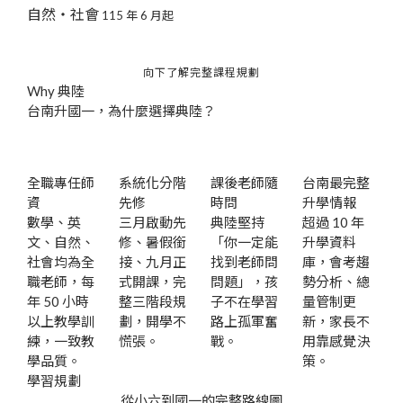
自然・社會
115 年 6 月起
向下了解完整課程規劃
Why 典陸
台南升國一，為什麼選擇典陸？
全職專任師
系統化分階
課後老師隨
台南最完整
資
先修
時問
升學情報
數學、英
三月啟動先
典陸堅持
超過 10 年
文、自然、
修、暑假銜
「你一定能
升學資料
社會均為全
接、九月正
找到老師問
庫，會考趨
職老師，每
式開課，完
問題」，孩
勢分析、總
年 50 小時
整三階段規
子不在學習
量管制更
以上教學訓
劃，開學不
路上孤軍奮
新，家長不
練，一致教
慌張。
戰。
用靠感覺決
學品質。
策。
學習規劃
從小六到國一的
完整路線圖