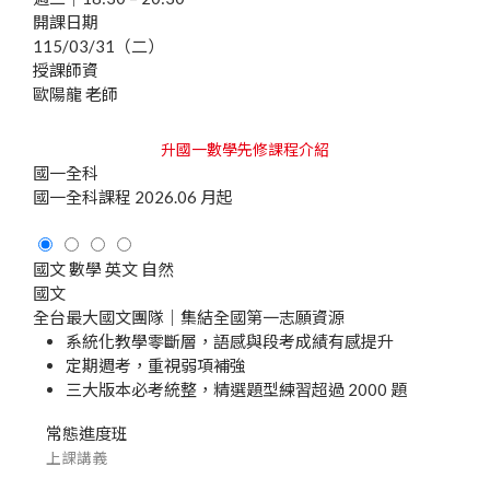
開課日期
115/03/31（二）
授課師資
歐陽龍 老師
升國一數學先修課程介紹
國一全科
國一全科課程
2026.06 月起
國文
數學
英文
自然
國文
全台最大國文團隊｜集結全國第一志願資源
系統化教學零斷層，語感與段考成績有感提升
定期週考，重視弱項補強
三大版本必考統整，精選題型練習超過 2000 題
常態進度班
上課講義