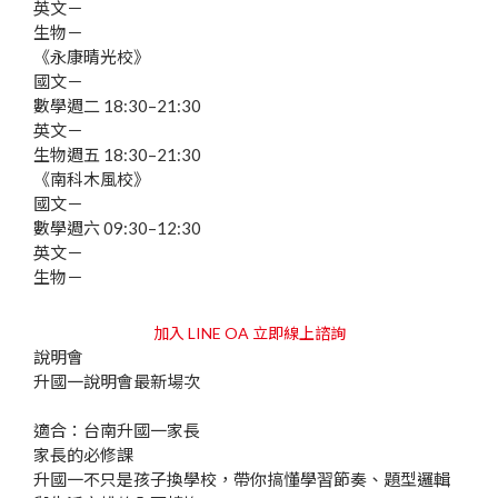
英文
－
生物
－
《永康晴光校》
國文
－
數學
週二 18:30–21:30
英文
－
生物
週五 18:30–21:30
《南科木風校》
國文
－
數學
週六 09:30–12:30
英文
－
生物
－
加入 LINE OA 立即線上諮詢
說明會
升國一說明會
最新場次
適合：台南升國一家長
家長的必修課
升國一不只是孩子換學校，帶你搞懂學習節奏、題型邏輯