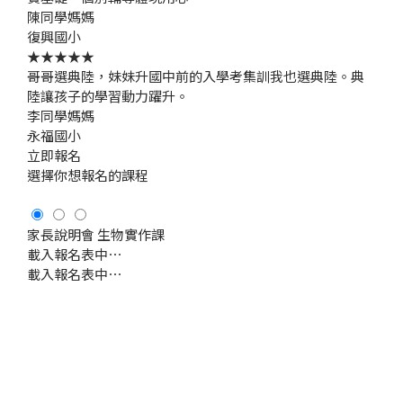
陳同學媽媽
復興國小
★★★★★
哥哥選典陸，妹妹升國中前的入學考集訓我也選典陸。典
陸讓孩子的學習動力躍升。
李同學媽媽
永福國小
立即報名
選擇你想報名的
課程
家長說明會
生物實作課
載入報名表中⋯
載入報名表中⋯