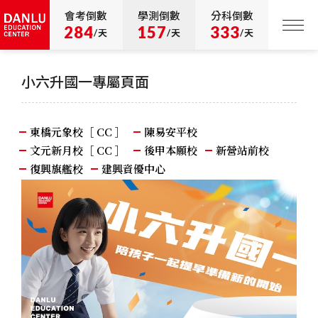
會考倒數
學測倒數
分科倒數
284
157
333
/天
/天
/天
小六升國一專屬頁面
東橋元象校［ CC ］
陳易安平校
文元新月校［ CC ］
後甲本願校
新營站前校
復興旗艦校
建興資優中心