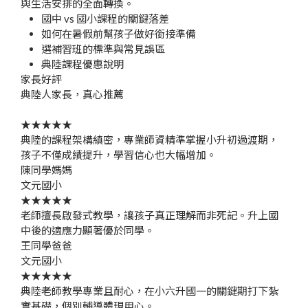
與生活安排的全面轉換。
國中 vs 國小課程的關鍵落差
如何在暑假前幫孩子做好銜接準備
選補習班的標準與常見誤區
典陸課程優惠說明
家長好評
典陸人家長，
真心推薦
★★★★★
典陸的課程架構縝密，專業師資精準掌握小升初過渡期，
孩子不僅成績提升，學習信心也大幅增加。
陳同學媽媽
文元國小
★★★★★
老師擅長啟發式教學，讓孩子真正理解而非死記。升上國
中後的適應力顯著優於同學。
王同學爸爸
文元國小
★★★★★
典陸老師教學專業且耐心，在小六升國一的關鍵期打下紮
實基礎，個別輔導體現用心。