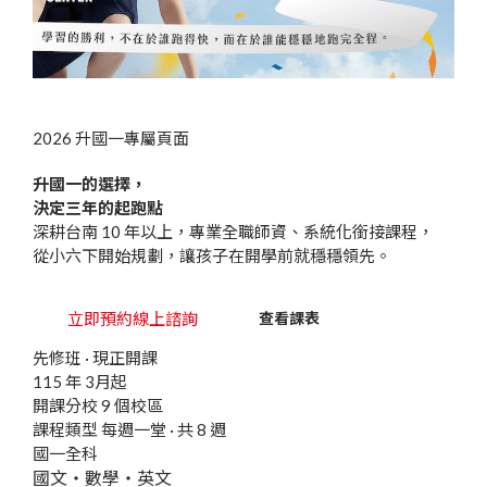
2026 升國一專屬頁面
升國一的
選擇
，
決定三年的
起跑點
深耕台南 10 年以上，專業全職師資、系統化銜接課程，
從小六下開始規劃，讓孩子在開學前就穩穩領先。
立即預約線上諮詢
查看課表
先修班 · 現正開課
115 年 3月起
開課分校
9 個校區
課程類型
每週一堂 · 共 8 週
國一全科
國文・數學・英文