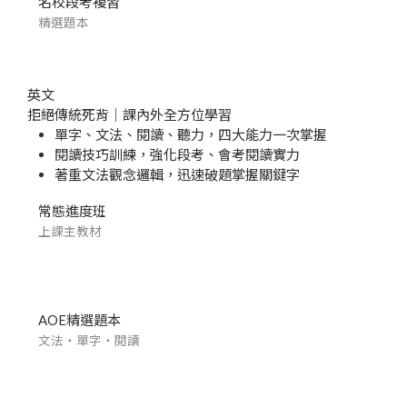
名校段考複習
精選題本
英文
拒絕傳統死背｜課內外全方位學習
單字、文法、閱讀、聽力，四大能力一次掌握
閱讀技巧訓練，強化段考、會考閱讀實力
著重文法觀念邏輯，迅速破題掌握關鍵字
常態進度班
上課主教材
AOE精選題本
文法・單字・閱讀