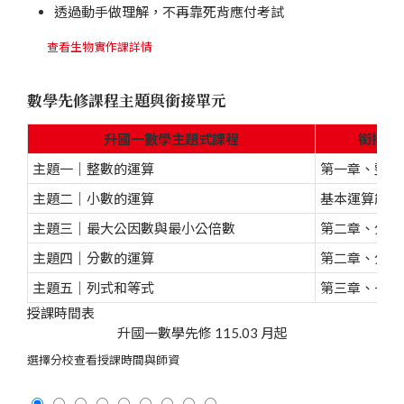
透過動手做理解，不再靠死背應付考試
查看生物實作課詳情
數學先修課程主題與銜接單元
升國一數學主題式課程
銜接國
主題一｜整數的運算
第一章、整數
主題二｜小數的運算
基本運算能力
主題三｜最大公因數與最小公倍數
第二章、分數
主題四｜分數的運算
第二章、分數
主題五｜列式和等式
第三章、一元
授課時間表
升國一數學先修
115.03 月起
選擇分校查看授課時間與師資