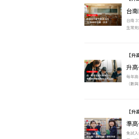
台南
台南 
生常見
【升
升高
每年高
（數與
【升
準高
免試入