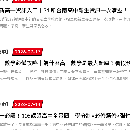
新高一資訊入口｜31 所台南高中新生資訊一次掌握！
31 所設有普通高中部的公私立學校官網、招生與新生專區連結一次收錄，另附
問題。準高一新生與家長必收。
高中】
2026-07-17
一數學必備攻略｜為什麼高一數學是最大斷層？暑假
一新生最常說：「老師上課聽得懂，回家完全不會寫。」典陸整理高一數學三
式→多項式），以及三個有效預習原則，幫你在開學前站上完全不同的起跑點
高中】
2026-07-14
一必讀！108課綱高中全景圖｜學分制×必修選修×彈
學放榜了，恭喜成為準高一生！高中不只是國中的進階版——學分制、選課、