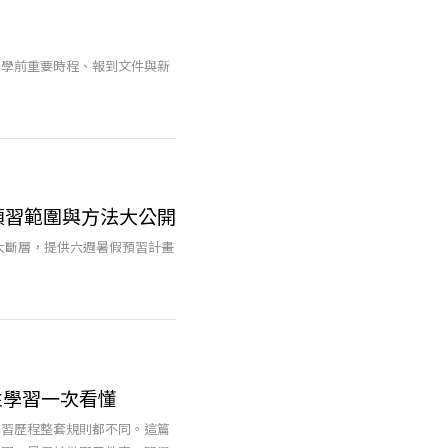
開學前重要時程、報到文件與新
預習範圍與方法大公開
大斷層，提供六週暑假預習計畫
。
性學習一次看懂
學習歷程整套規則都不同。這篇