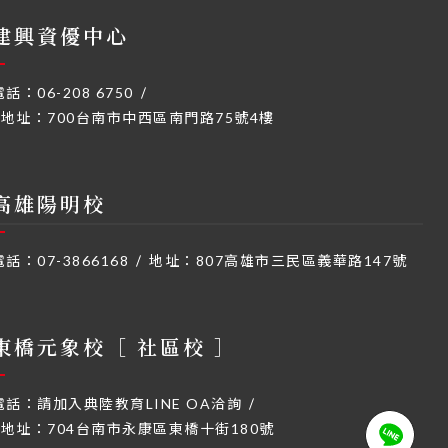
建興資優中心
電話：
06-208 6750
地址：
700台南市中西區南門路75號4樓
高雄陽明校
電話：
07-3866168
地址：
807高雄市三民區義華路147號
東橋元象校［ 社區校 ］
電話：
請加入典陸教育LINE OA洽詢
地址：
704台南市永康區東橋十街180號