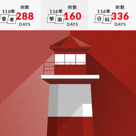
倒數
倒數
倒數
116
年
116
年
116
年
288
160
336
會
學
分
考
測
科
DAYS
DAYS
DAYS