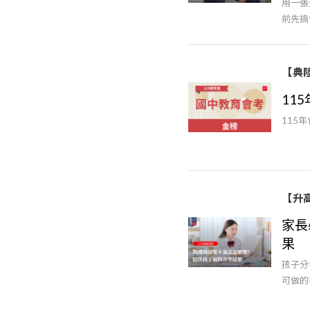
用一張
前先搞
【典
11
115
【升
家長
果
孩子分
可做的