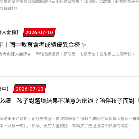
全景圖帶你看懂108課綱高中三年的學習樣貌：180學分怎麼算、必修選修差
懂遊戲規則。
陸人金榜】
2026-07-10
5年｜國中教育會考成績優異金榜 ✨
年會考典陸人金榜🔥｜單科成績優異｜錄取第一志願學校｜錄取第二志願學校✨
高中】
2026-07-10
必讀｜孩子對選填結果不滿意怎麼辦？陪伴孩子面對
發結果不如預期，正經歷失落、自我懷疑甚至憤怒？典陸從家長角度整理三種
事，以及一句比「加油」更有力量的話，幫助孩子走過這段不舒服的時期。