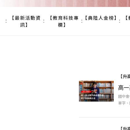
【最新活動資
【教育科技專
【典陸人金榜】
【
訊】
欄】
【升
高一
國中會
單字、
【升