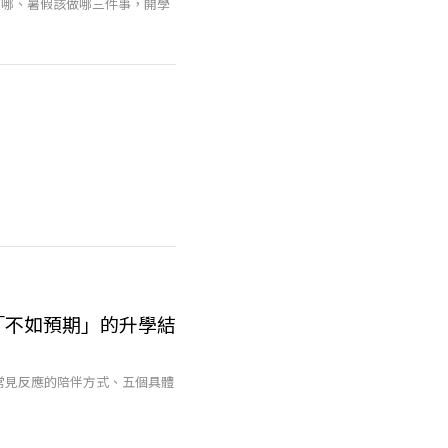
在哪、暑假該做哪三件事，開學
「不如預期」的升學結
常見反應的陪伴方式、五個具體