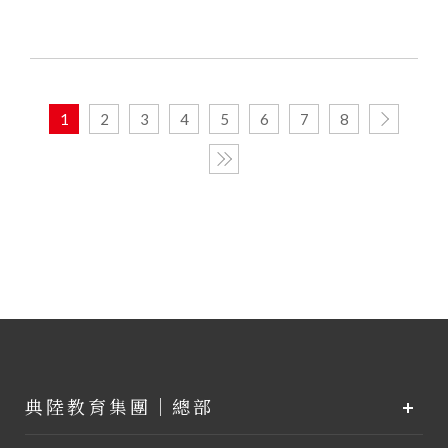
1
2
3
4
5
6
7
8
典陸教育集團｜總部