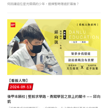
何因讓這位星光熠熠的少年，選擇暫時隱退於幕後？
【看板人物】
2024-09-13
後甲本願校 | 堅毅求學路，勇闖學習之旅上的關卡 —— 邱向
凱