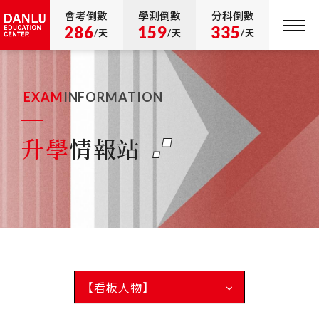
會考倒數
學測倒數
分科倒數
286
159
335
/天
/天
/天
EXAM
INFORMATION
升學
情報站
【看板人物】