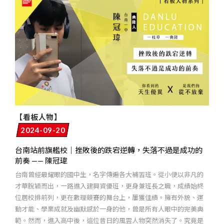
【看板人物】
2024-09-20
台南站前旗艦校｜挫敗後的跌宕逆轉，失落不過是成功的
前奏 —— 陳冠瑋
台南曾經最耀眼的國中生，名字傳遍各大補習班。從小便以非凡的
才華脫穎而出，一路進入建興資優班，更身兼班長之職，成績始終
位居校排前列，更在數理競賽的舞台上，屢獲佳績。擁有外貌、運
動才能、學業成就及幽默感於一身的他，曾是所有人眼中的完美典
範。然而，進入高中後，這位昔日的風雲人物突然消失了。究竟是