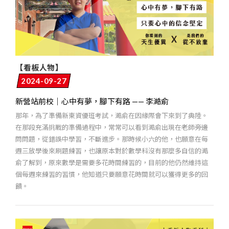
【看板人物】
2024-09-27
新營站前校｜心中有夢，腳下有路 —— 李澔俞
那年，為了準備新東資優班考試，澔俞在因緣際會下來到了典陸。
在那段充滿挑戰的準備過程中，常常可以看到澔俞出現在老師旁邊
問問題，從錯誤中學習，不斷進步。那時候小六的他，也願意在每
週三放學後來刷題練習，也讓原本對於數學科沒有那麼多自信的澔
俞了解到，原來數學是需要多花時間練習的，目前的他仍然維持這
個每週來練習的習慣，他知道只要願意花時間就可以獲得更多的回
饋。