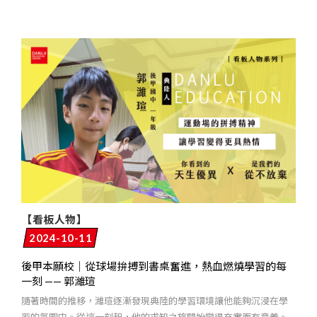
【看板人物】
2024-10-11
後甲本願校｜從球場拚搏到書桌奮進，熱血燃燒學習的每
一刻 —— 郭濰瑄
隨著時間的推移，濰瑄逐漸發現典陸的學習環境讓他能夠沉浸在學
習的氛圍中。從這一刻起，他的求知之旅開始變得充實而有意義。