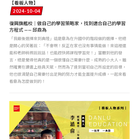
【看板人物】
2024-10-04
復興旗艦校｜做自己的學習策略家，找到適合自己的學習
方程式 —— 邱鼎為
「我最後選擇來到典陸」這是鼎為在升國中的階段做的選擇。他總
是開心的笑著說：「不會啊！反正在家也沒有事情能做！來這裡還
能和老師稍微說說話！也能趕快將課程學習完！」當聽到他的發
言，總是覺得他真的是一個很懂自己需要什麼 – 成熟的小大人。雖
然確實在讀書上極具天賦，然而為了達到當初自己所設定的目標，
他也很清楚自己需要付出足夠的努力才能全面提升成績，一起來看
看鼎為怎麼做到的！