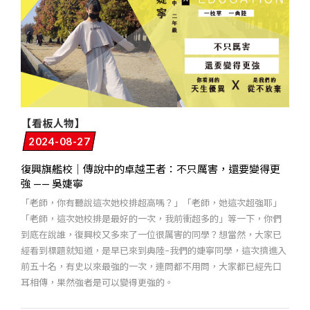
【看板人物】
2024-08-27
復興旗艦校｜傳說中的卓越王者：不只厲害，還要變得更
強 —— 吳婕寧
「老師，你有聽說這次她校排超高嗎？」「老師，她這次超強耶」
「老師，這次她校排是最好的一次，我前衝超多的」等一下，你們
到底在說誰，復興校又多來了一位很厲害的同學？想當然，大家已
經看到標題就知道，是早已來到典陸–我們的婕寧同學，這次擠進入
前五十名，有史以來最強的一次，連問都不用問，大家都已經先口
耳相傳，果然強者是可以變得更強的。