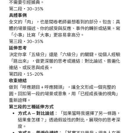
不需要引經據典。
第二段・30–35%
具體事例
全文的「肉」，也是閱卷老師最想看到的部分。包含：具
體的場景描述、你的感受與反應、事件的轉折或結果。寫
「小事」比寫「大事」更容易拿高分。
第三段・30–35%
延伸思考
決定你拿「五級分」還是「六級分」的關鍵。從個人經驗
「跳出來」，做更深層的思考或連結：對比論述、普遍化
連結、或反思與成長。
第四段・15–20%
收束總結
做到「呼應題目 + 呼應開頭」，讓全文形成一個完整的
圓。回扣第一段的場景或意象，用「已經成長後的視角」
重新詮釋。
第三段的三種延伸方式
方式 A — 對比論述
：「如果當時我選擇了另一條路，
結果會怎樣？」透過假設性的對比，展現你的思考深
度。
方式 B — 普遍化連結
：「其實不只是我，很多人在面