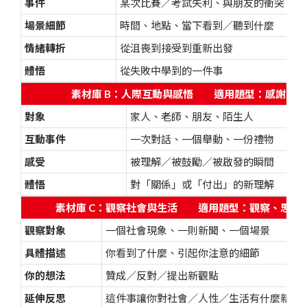
事件
某次比賽／考試失利、與朋友的衝突
場景細節
時間、地點、當下看到／聽到什麼
情緒轉折
從沮喪到接受到重新出發
體悟
從失敗中學到的一件事
素材庫 B：人際互動與感悟
適用題型：感謝、陪伴
對象
家人、老師、朋友、陌生人
互動事件
一次對話、一個舉動、一份禮物
感受
被理解／被鼓勵／被啟發的瞬間
體悟
對「關係」或「付出」的新理解
素材庫 C：觀察社會與生活
適用題型：觀察、思考、
觀察對象
一個社會現象、一則新聞、一個場景
具體描述
你看到了什麼、引起你注意的細節
你的想法
贊成／反對／提出新觀點
延伸反思
這件事讓你對社會／人性／生活有什麼新理