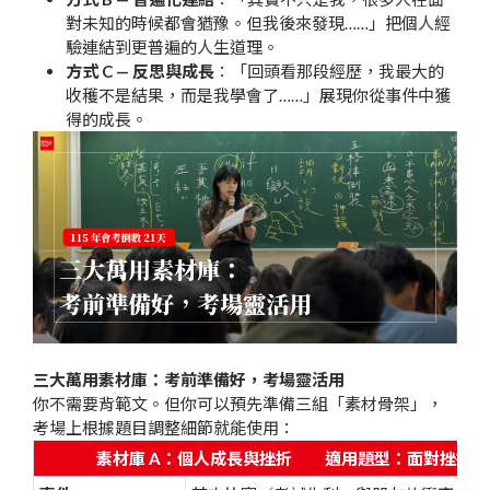
對未知的時候都會猶豫。但我後來發現……」把個人經
驗連結到更普遍的人生道理。
方式 C — 反思與成長
：「回頭看那段經歷，我最大的
收穫不是結果，而是我學會了……」展現你從事件中獲
得的成長。
三大萬用素材庫：考前準備好，考場靈活用
你不需要背範文。但你可以預先準備三組「素材骨架」，
考場上根據題目調整細節就能使用：
素材庫 A：個人成長與挫折
適用題型：面對挫折、成