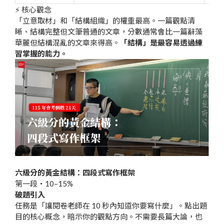
⚡ 核心觀念
「立意取材」和「結構組織」的權重最高。一篇觀點清
晰、結構完整但文筆普通的文章，分數通常會比一篇辭藻
華麗但結構混亂的文章來得高。
「結構」是最容易透過練
習掌握的能力。
六級分的黃金結構：四段式寫作框架
第一段・10–15%
破題引入
任務是「讓閱卷老師在 10 秒內知道你要寫什麼」。點出題
目的核心概念，暗示你的觀點方向。不需要長篇大論，也