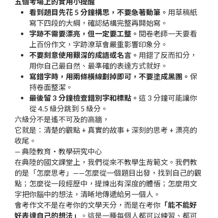
五個考場上的實用小提醒
看到題目先花 5 分鐘構思，不要急著動筆。
用草稿紙
寫下四段的大綱，確認結構完整再開始寫。
字跡不需要漂亮，但一定要工整。
閱卷老師一天要看
上百份作文，字跡潦草會嚴重影響印象分。
不要刻意使用艱深的成語或名言。
用錯了反而扣分，
用你自己最自然、最準確的表達方式就好。
寫錯字時，用兩條橫線劃掉即可，不要塗成黑團。
保
持卷面整潔。
最後留 3 分鐘檢查錯別字和標點。
這 3 分鐘可能讓你
從 4.5 級分跳到 5 級分。
六級分不是遙不可及的高牆，
它就是：清楚的觀點 + 真實的故事 + 深刻的思考 + 漂亮的
收尾。
— 典陸教育・教學研究中心
在典陸的國文課堂上，我們從來不教學生背範文。我們教
的是「怎麼思考」——怎麼從一個題目出發，找到自己的觀
點；怎麼從一段經歷中，提煉出有深度的體悟；怎麼用文
字把你腦中的想法，清晰地傳遞給另一個人。
會考作文不是在考你的文學天分，而是在考你
「能不能好
好表達自己的想法」
。這是一種每個人都可以練習、都可