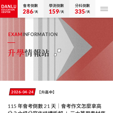
會考倒數
學測倒數
分科倒數
286
159
335
/天
/天
/天
EXAM
INFORMATION
升學
情報站
【升高中】
2026-04-24
115 年會考倒數 21 天｜會考作文怎麼拿高