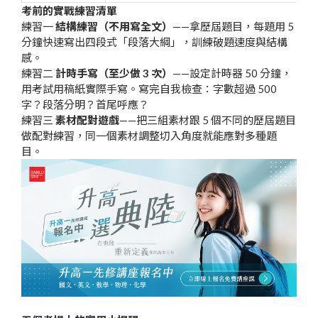
考前的實戰練習清單
練習一
結構練習（不用寫全文）
——拿歷屆題目，每題用 5
分鐘快速寫出四段式「段落大綱」，訓練破題速度與結構
感。
練習二
計時手寫（至少做 3 次）
——設定計時器 50 分鐘，
用考試用稿紙實際手寫。寫完自我檢查：字數超過 500
字？段落分明？首尾呼應？
練習三
素材配對遊戲
——把三組素材跟 5 個不同的歷屆題目
做配對練習，同一個素材調整切入角度就能應對多種題
目。