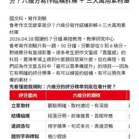
分？六級分寫作結構拆解 ＋ 三大萬用素材庫
國文科・寫作測驗
會考作文怎麼拿高分？
六級分寫作結構拆解
＋三大萬用素
材庫
2026.04.18
閱讀約 7 分鐘
典陸教育・教學研究中心
會考寫作測驗只有一題、50 分鐘，分數卻從 0 到 6 級分，
對總積分有直接影響。很多考生把作文當成「靠靈感」的
科目，覺得考場上遇到什麼題目就寫什麼。但在典陸，我
們認為作文是五科中「最可以靠準備提升」的項目——因為
它有明確的評分標準、有可以練習的結構、有可以預先準
備的素材。
先看懂遊戲規則：六級分的評分標準到底在看什麼？
評分面向
六級分的期待
立意取材
觀點明確、取材適切、有深度
離題
結構組織
段落分明、前後連貫、首尾呼應
全文
遣詞造句
用字精準、句式多元、表達流暢
口語
錯別字與標點
極少錯誤
錯字