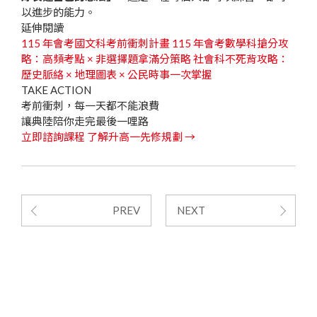
以進步的能力。
延伸閱讀
115 年會考國文科考前衝刺計畫
115 年會考數學科搶分攻
略：高頻考點 × 非選擇題拿滿分策略
社會科不死背攻略：
歷史脈絡 × 地理圖表 × 公民時事一次掌握
TAKE ACTION
考前衝刺，每一天都不能浪費
讓典陸陪你走完最後一哩路
立即諮詢課程
了解升高一先修規劃 →
PREV
NEXT