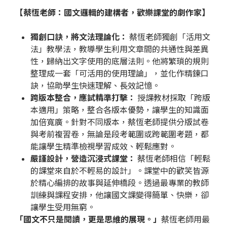
【蔡恆老師：國文邏輯的建構者，歡樂課堂的劇作家】
獨創口訣，將文法理論化：
蔡恆老師獨創「活用文
法」教學法，教導學生利用文章間的共通性與差異
性，歸納出文字使用的底層法則。他將繁瑣的規則
整理成一套「可活用的使用理論」，並化作精鍊口
訣，協助學生快速理解、長效記憶。
跨版本整合，應試精準打擊：
授課教材採取「跨版
本適用」策略，整合各版本優勢，讓學生的知識面
加倍寬廣。針對不同版本，蔡恆老師提供分版試卷
與考前複習卷，無論是段考範圍或跨範圍考題，都
能讓學生精準檢視學習成效、輕鬆應對。
嚴謹設計，營造沉浸式課堂：
蔡恆老師相信「輕鬆
的課堂來自於不輕易的設計」。課堂中的歡笑皆源
於精心編排的故事與延伸橋段。透過最專業的教師
訓練與課程安排，他讓國文課變得簡單、快樂，卻
讓學生受用無窮。
「國文不只是閱讀，更是思維的展現。」
蔡恆老師用最