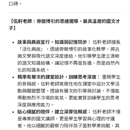
口碑。
【伍軒老師：旁徵博引的思維嚮導，最具溫度的國文才
子】
故事與典故並行，知識與記憶同步：
伍軒老師擅長
「活化典故」，透過旁徵博引的故事化教學，將古
典文學與現代語文深度連結。他引導學生建立清晰
的語文知識結構，讓記憶不再是負擔，而是自然內
化的知識系統。
精準有層次的課堂設計，訓練思考深度：
重視學生
的參與感，伍軒老師常規性地在課堂中設計文學活
動與關鍵整理。透過有層次的引導與討論，不僅能
帶動熱烈不冷場的氣氛，更能實質訓練學生的思考
深度與應用能力。
貼心細膩的陪伴，建立深厚信賴感：
伍軒老師不僅
是專業的國文講師，更是學生學習與心理的守護
者。他以細膩的觀察力陪伴孩子面對學業挑戰，其