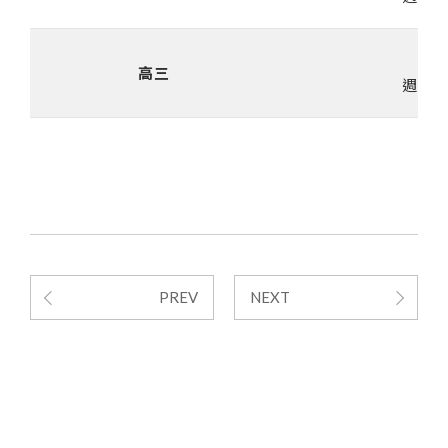
學
高三
週一｜1
PREV
NEXT