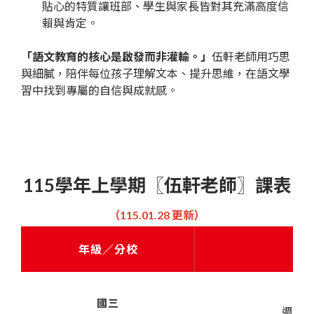
貼心的特質讓班部、學生與家長皆對其充滿高度信
賴與肯定。
「語文教育的核心是啟發而非灌輸。」
伍軒老師用巧思
與細膩，陪伴每位孩子理解文本、提升思維，在語文學
習中找到專屬的自信與成就感。
115學年上學期〖伍軒老師〗課表
（115.01.28 更新）
年級／分校
《
會
國三
週四｜1