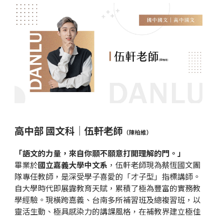
高中部 國文科｜
伍軒
老師
（
陳柏維
）
「語文的力量，來自你願不願意打開理解的門。」
畢業於
國立嘉義大學中文系
，伍軒老師現為蔡恆國文團
隊專任教師，是深受學子喜愛的「才子型」指標講師。
自大學時代即展露教育天賦，累積了極為豐富的實務教
學經驗。現橫跨嘉義、台南多所補習班及總複習班，以
靈活生動、極具感染力的講課風格，在補教界建立極佳