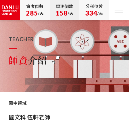
會考倒數
學測倒數
分科倒數
285
158
334
/天
/天
/天
TEACHER
師資
介紹
國中領域
國文科 伍軒老師