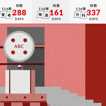
倒數
倒數
倒數
116
年
116
年
116
年
288
161
337
會
學
分
考
測
科
DAYS
DAYS
DAYS