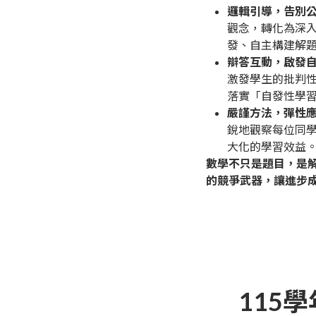
邏輯引導，告別
觀念，轉化為深
發、自主構建解
辯答互動，啟發
激發學生的批判
落實「自發性學
嚴謹方法，彈性
銳地觀察每位同
大化的學習效益
數學不只是題目，是
的競爭武器，讓進步
115