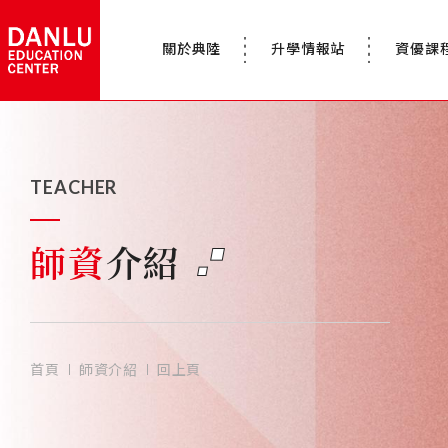
關於典陸
升學情報站
資優課
TEACHER
師資
介紹
首頁
師資介紹
回上頁