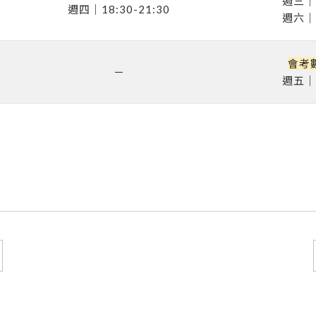
週三｜1
週四｜18:30-21:30
週六｜1
會考
－
週五｜1