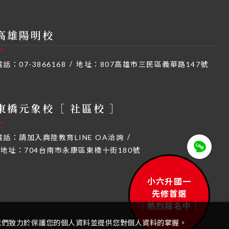
高雄陽明校
電話：
07-3866168
地址：
807高雄市三民區義華路147號
東橋元象校［ 社區校 ］
電話：
請加入典陸教育LINE OA洽詢
地址：
704台南市永康區東橋十街180號
小六升國一
先修首選
｜熱烈報名中｜
我們致力於保護您的個人資料並提供您對個人資料的掌握。