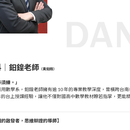
科｜
鈤鍠
老師
（
黃鈤鍠
）
必須練。」
用數學系，鈤鍠老師擁有逾 10 年的專業教學深度，曾橫跨台
 年的台上授課經驗，讓他不僅對國高中數學教材瞭若指掌，更能
輯的啟發者，思維辯證的導師】