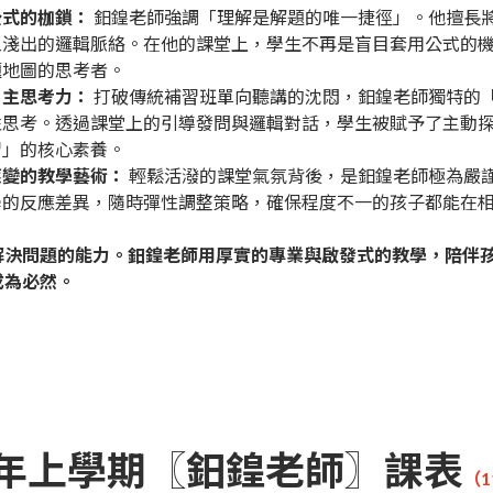
公式的枷鎖：
鈤鍠老師強調「理解是解題的唯一捷徑」。他擅長
入淺出的邏輯脈絡。在他的課堂上，學生不再是盲目套用公式的
題地圖的思考者。
自主思考力：
打破傳統補習班單向聽講的沈悶，鈤鍠老師獨特的
性思考。透過課堂上的引導發問與邏輯對話，學生被賦予了主動
習」的核心素養。
應變的教學藝術：
輕鬆活潑的課堂氣氛背後，是鈤鍠老師極為嚴
學的反應差異，隨時彈性調整策略，確保程度不一的孩子都能在
。
解決問題的能力。鈤鍠老師用厚實的專業與啟發式的教學，陪伴
成為必然。
學年上學期〖鈤鍠老師〗課表
（1