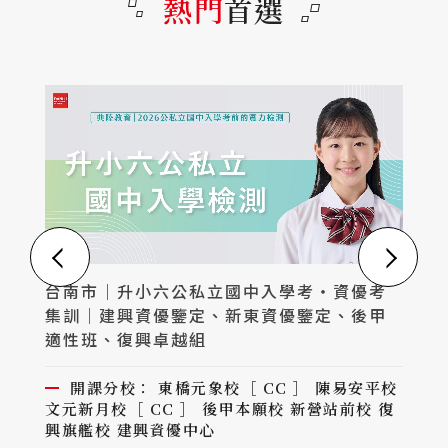
熱門
首選
台南市｜升小六公私立國中入學考・資優考
集訓｜建興資優鑒定、新東資優鑒定、後甲
適性班、復興卓越組
校
復
開課分校：
東橋元象校［ CC ］ 陳易安平校
文元新月校［ CC ］ 後甲本願校 新營站前校 復
進
興旗艦校 建興資優中心