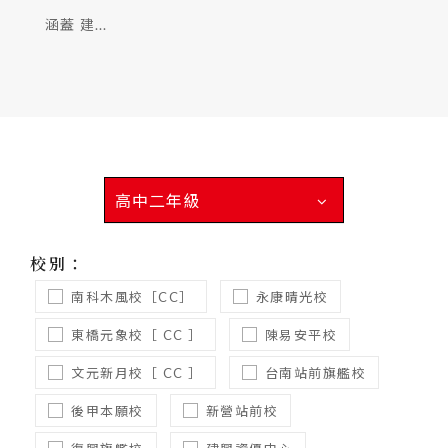
涵蓋 建...
高中二年級
校別：
南科木風校［CC］
永康晴光校
東橋元象校［ CC ］
陳易安平校
文元新月校［ CC ］
台南站前旗艦校
後甲本願校
新營站前校