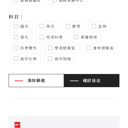
復興旗艦校
建興資優中心
科目：
國文
英文
數學
生物
理化
地球科學
資優領域
科學實作
學測總複習
會考總複習
高中化學
高中物理
清除篩選
確認送出