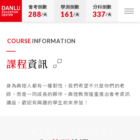
會考倒數
學測倒數
分科倒數
288
161
337
/天
/天
/天
LATEST
COURSE
INFORMATION
COURSE
課程
資訊
身為典陸人都有一種韌性，我們希望不只是你們的老
師，而是一同成長的夥伴。典陸教育隆重推出會考資訊
講座，歡迎有興趣的學生前來參加！
LATEST COURSE