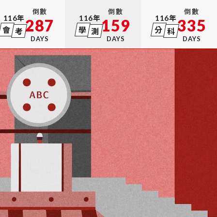
倒數
倒數
倒數
116
年
116
年
116
年
287
159
335
會
學
分
考
測
科
DAYS
DAYS
DAYS