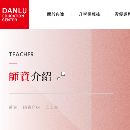
關於典陸
升學情報站
資優課
TEACHER
師資
介紹
首頁
師資介紹
回上頁