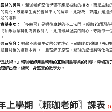
燃嘗試的勇氣：
賴珈老師堅信學習不應是被動的接收，而是主動
進的提問，鼓勵學生勇於嘗試不同的解法
。她認為「算錯」是進
問題的邏輯。
紮實基本功：
「多練習」是通往卓越的不二法門
。賴珈老師透過
，將抽象觀念轉化為實戰能力
。她用最具溫度的耐心，守護每一
步。
勝過背多分：
數學不應是生硬的公式堆砌
。賴珈老師強調「先理
穿題目背後的邏輯本質
。一旦理解了原理，繁瑣的記憶將轉化為
考是技術。」賴珈老師用最親和的互動與最專業的引導，帶領孩
從理解出發，練就一身堅實的數學力。
學年上學期〖賴珈老師〗課表
（1