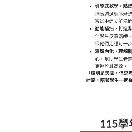
引導式教學，點
擅長透過循序漸
嘗試中建立解決
勤能補拙，打造
伴學生反覆磨練
保他們走穩每一
深層內化，理解
心，幫助學生看
更輕盈且高效。
「聰明是天賦，但思
迷路，陪著學生一起
115