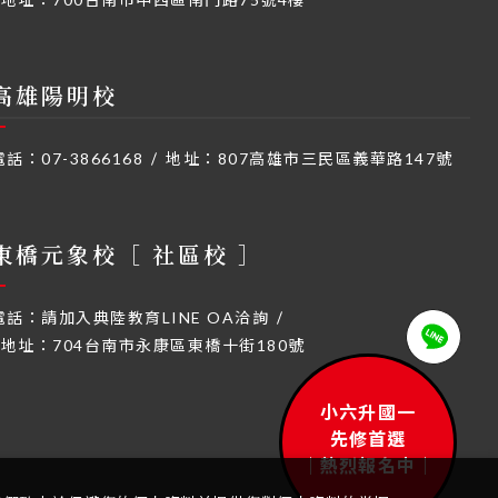
高雄陽明校
電話：
07-3866168
地址：
807高雄市三民區義華路147號
東橋元象校［ 社區校 ］
電話：
請加入典陸教育LINE OA洽詢
地址：
704台南市永康區東橋十街180號
小六升國一
先修首選
｜熱烈報名中｜