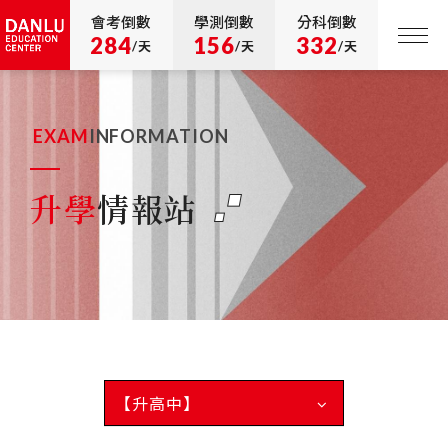
會考倒數
學測倒數
分科倒數
284
156
332
/天
/天
/天
EXAM
INFORMATION
升學
情報站
【升高中】