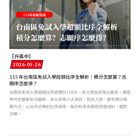
【升高中】
2026-05-26
115 年台南區免試入學超額比序全解析｜積分怎麼算？志
願序怎麼排？
台南區免試入學超額比序總積分108分，多元學習表現佔最多！典陸
帶你完整解析志願序、多元表現六大項目、就近入學、會考積分換
算方式，以及同分時的比序順序，幫你和家長徹底搞懂規則、選對
志願。