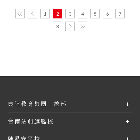
1
2
3
4
5
6
7
8
典陸教育集團｜總部
台南站前旗艦校
陳易安平校