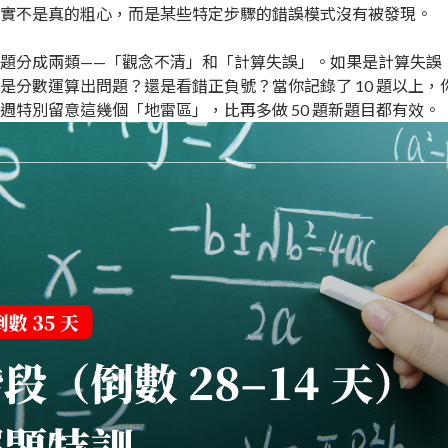
實不是真的粗心，而是某些特定步驟的錯誤模式沒有被發現。
」
題分成兩類——「觀念不清」和「計算失誤」。如果是計算失誤
是分數運算出問題？還是看錯正負號？當你記錄了 10 題以上
前一週特別留意這幾個「地雷區」，比再多做 50 題新題目都有效。