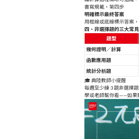
書寫規範・第四步
明確標示最終答案
用框線或底線標示答案，
四、非選擇題的三大常見
題型
幾何證明／計算
函數應用題
統計分析題
🎓 典陸教師小提醒
每週至少練 3 題非選
學或老師幫你看——如果