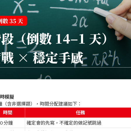
）
時模擬
 分鐘（含非選擇題），時間分配建議如下：
時間
任務
40 分鐘
確定會的先寫，不確定的做記號跳過