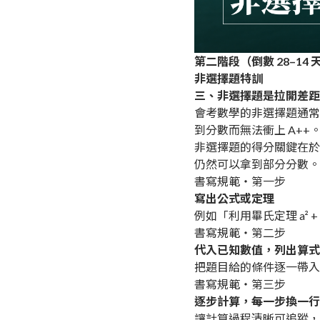
第二階段（倒數 28–14 
非選擇題特訓
三、非選擇題是拉開差距
會考數學的非選擇題通常
到分數而無法衝上 A++
非選擇題的得分關鍵在於
仍然可以拿到部分分數。
書寫規範・第一步
寫出公式或定理
例如「利用畢氏定理 a² 
書寫規範・第二步
代入已知數值，列出算式
把題目給的條件逐一帶入
書寫規範・第三步
逐步計算，每一步換一行
讓計算過程清晰可追蹤，