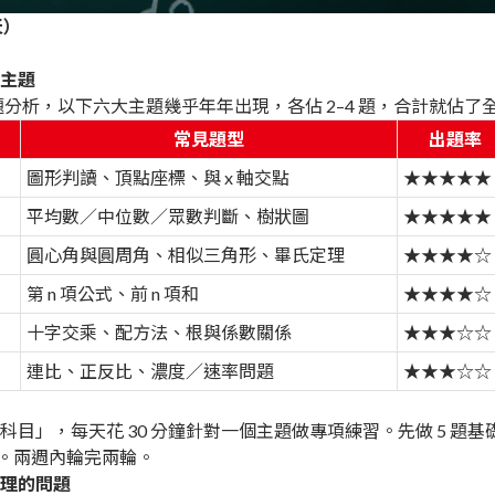
天）
主題
會考命題分析，以下六大主題幾乎年年出現，各佔 2–4 題，合計就佔
常見題型
出題率
圖形判讀、頂點座標、與 x 軸交點
★★★★★
平均數／中位數／眾數判斷、樹狀圖
★★★★★
圓心角與圓周角、相似三角形、畢氏定理
★★★★☆
第 n 項公式、前 n 項和
★★★★☆
十字交乘、配方法、根與係數關係
★★★☆☆
連比、正反比、濃度／速率問題
★★★☆☆
目」，每天花 30 分鐘針對一個主題做專項練習。先做 5 題
力。兩週內輪完兩輪。
理的問題