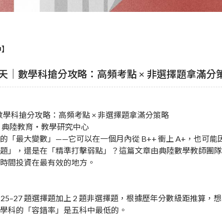
中】
35 天｜數學科搶分攻略：高頻考點 × 非選擇題拿滿分
數學科搶分攻略
：高頻考點 × 非選擇題拿滿分策略
典陸教育・教學研究中心
「最大變數」——它可以在一個月內從 B++ 衝上 A+，也可能因為
題」，還是在「精準打擊弱點」？這篇文章由典陸數學教師團隊整
時間投資在最有效的地方。
 25–27 題選擇題加上 2 題非選擇題，根據歷年分數級距推算，想
，數學科的「容錯率」是五科中最低的。