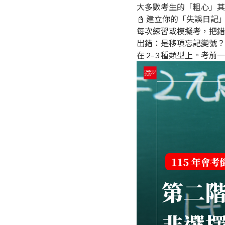
大多數考生的「粗心」其
📓 建立你的「失誤日記
每次練習或模擬考，把錯
出錯：是移項忘記變號？
在 2–3 種類型上。考