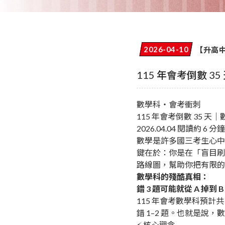
【升高
2026-04-10
115 年會考倒數 
數學科・會考衝刺
115 年會考倒數 35 天｜
2026.04.04
閱讀約 6 分鐘
數學是許多國三考生心中的
鍵在於：你是在「盲目刷
路線圖，幫助你把有限的
數學科的殘酷真相：
錯 3 題可能就從 A 掉到 B
115 年會考數學科預計共
錯 1–2 題。也就是說
⚡ 核心觀念