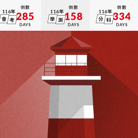
倒數
倒數
倒數
116
年
116
年
116
年
285
158
334
會
學
分
考
測
科
DAYS
DAYS
DAYS