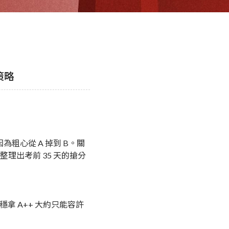
策略
粗心從 A 掉到 B。關
理出考前 35 天的搶分
穩拿 A++ 大約只能容許