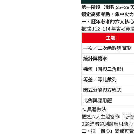
第一階段（倒數 35–28 
鎖定高頻考點，集中火力
一、歷年必考的六大核心
根據 112–114 年
主題
一次／二次函數與圖形
統計與機率
幾何（圓與三角形）
等差／等比數列
因式分解與方程式
比例與應用題
📝 具體做法
把這六大主題當作「必修科
3 題進階題測試應用能
二、把「粗心」變成可管