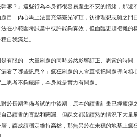
在幹嘛？」這些行為本身都很容易產生不安的情緒，那還
的題目，內心馬上法喜充滿靈光罩頂，彷彿理想志願之門
方法在小範圍考試當中或許能夠奏效，但面臨更趨複雜的
一種自我滿足。
間是有限的，大量刷題的同時必然影響訂正、思索的時間
下漏看了哪些訊息？」瘋狂刷題的人會直接把問題導向粗
實上思考不夠嚴謹，本身就是實力有問題。
上對於長期準備考試的中後期，原本的讀書計畫已經疲痹
現自己讀書的盲點和闕漏。但課文都沒讀熟的情況下大量
一層，讓成績穩定維持高檔，那無異於在未穩的地基上瘋
塌。