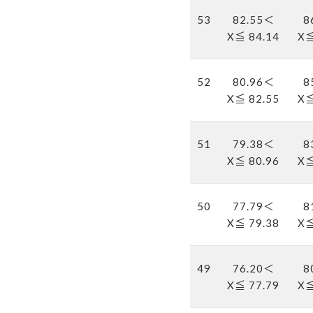
53
82.55＜
8
X≦ 84.14
X≦
52
80.96＜
8
X≦ 82.55
X≦
51
79.38＜
8
X≦ 80.96
X≦
50
77.79＜
8
X≦ 79.38
X≦
49
76.20＜
8
X≦ 77.79
X≦