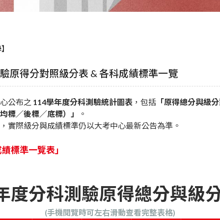
學】
測驗原得分對照級分表 & 各科成績標準一覽
中心公布之
114學年度分科測驗統計圖表
，包括
「原得總分與級分
均標／後標／底標）」
。
，實際級分與成績標準仍以大考中心最新公告為準。
成績標準一覽表」
學年度分科測驗原得總分與級
(手機閱覽時可左右滑動查看完整表格)