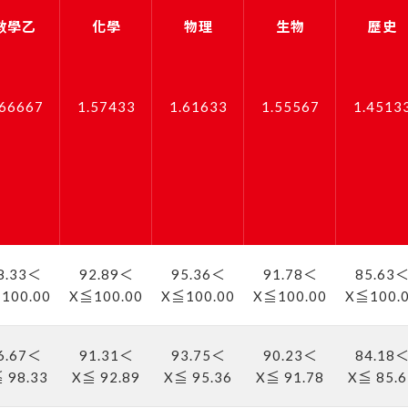
數學乙
化學
物理
生物
歷史
.66667
1.57433
1.61633
1.55567
1.4513
8.33＜
92.89＜
95.36＜
91.78＜
85.63
100.00
X≦100.00
X≦100.00
X≦100.00
X≦100.
6.67＜
91.31＜
93.75＜
90.23＜
84.18
 98.33
X≦ 92.89
X≦ 95.36
X≦ 91.78
X≦ 85.6