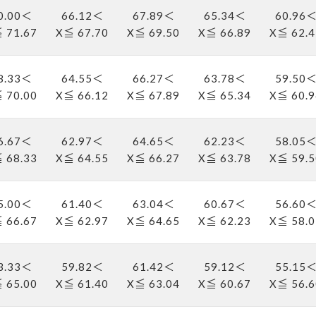
0.00＜
66.12＜
67.89＜
65.34＜
60.96
 71.67
X≦ 67.70
X≦ 69.50
X≦ 66.89
X≦ 62.4
8.33＜
64.55＜
66.27＜
63.78＜
59.50
 70.00
X≦ 66.12
X≦ 67.89
X≦ 65.34
X≦ 60.9
6.67＜
62.97＜
64.65＜
62.23＜
58.05
 68.33
X≦ 64.55
X≦ 66.27
X≦ 63.78
X≦ 59.5
5.00＜
61.40＜
63.04＜
60.67＜
56.60
 66.67
X≦ 62.97
X≦ 64.65
X≦ 62.23
X≦ 58.0
3.33＜
59.82＜
61.42＜
59.12＜
55.15
 65.00
X≦ 61.40
X≦ 63.04
X≦ 60.67
X≦ 56.6