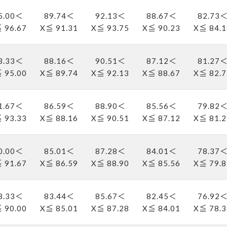
5.00＜
89.74＜
92.13＜
88.67＜
82.73
 96.67
X≦ 91.31
X≦ 93.75
X≦ 90.23
X≦ 84.1
3.33＜
88.16＜
90.51＜
87.12＜
81.27
 95.00
X≦ 89.74
X≦ 92.13
X≦ 88.67
X≦ 82.7
1.67＜
86.59＜
88.90＜
85.56＜
79.82
 93.33
X≦ 88.16
X≦ 90.51
X≦ 87.12
X≦ 81.2
0.00＜
85.01＜
87.28＜
84.01＜
78.37
 91.67
X≦ 86.59
X≦ 88.90
X≦ 85.56
X≦ 79.8
8.33＜
83.44＜
85.67＜
82.45＜
76.92
 90.00
X≦ 85.01
X≦ 87.28
X≦ 84.01
X≦ 78.3