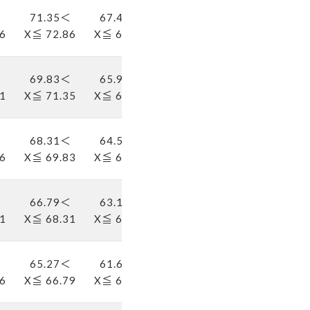
＜
71.35＜
67.41＜
6
X≦ 72.86
X≦ 68.85
＜
69.83＜
65.98＜
1
X≦ 71.35
X≦ 67.41
＜
68.31＜
64.54＜
6
X≦ 69.83
X≦ 65.98
＜
66.79＜
63.11＜
1
X≦ 68.31
X≦ 64.54
＜
65.27＜
61.68＜
6
X≦ 66.79
X≦ 63.11