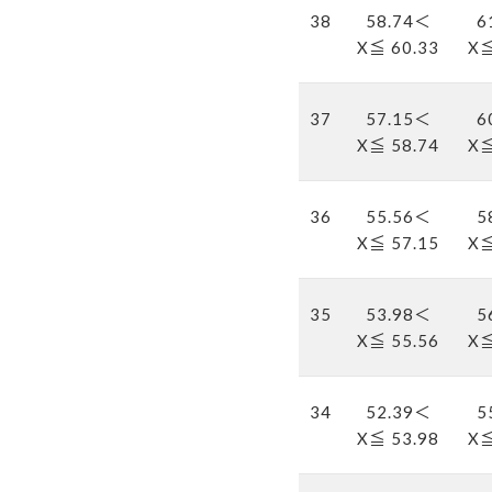
38
58.74＜
6
X≦ 60.33
X≦
37
57.15＜
6
X≦ 58.74
X≦
36
55.56＜
5
X≦ 57.15
X≦
35
53.98＜
5
X≦ 55.56
X≦
34
52.39＜
5
X≦ 53.98
X≦