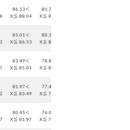
＜
86.53＜
81.76＜
8
X≦ 88.04
X≦ 83.19
＜
85.01＜
80.32＜
3
X≦ 86.53
X≦ 81.76
＜
83.49＜
78.89＜
7
X≦ 85.01
X≦ 80.32
＜
81.97＜
77.45＜
2
X≦ 83.49
X≦ 78.89
＜
80.45＜
76.02＜
7
X≦ 81.97
X≦ 77.45