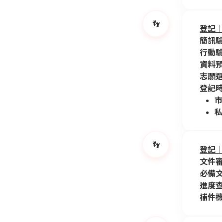
👣
登記｜S
簡訊
行動
資料
志願
登記
市
👣
登記｜S
文件
必備
進度
補件