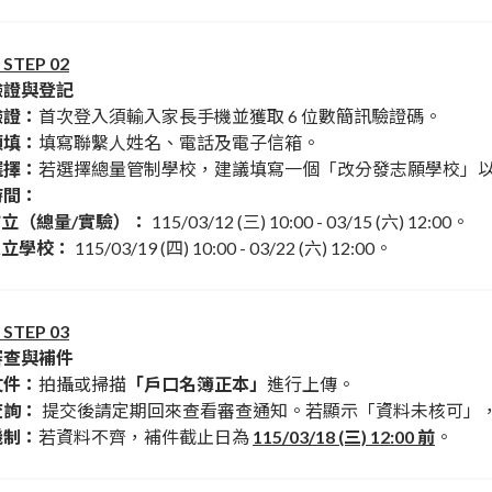
TEP 02
驗證與登記
驗證：
首次登入須輸入家長手機並獲取 6 位數簡訊驗證碼。
預填：
填寫聯繫人姓名、電話及電子信箱。
選擇：
若選擇總量管制學校，建議填寫一個「改分發志願學校」
時間：
立（總量/實驗）：
115/03/12 (三) 10:00 - 03/15 (六) 12:00。
私立學校：
115/03/19 (四) 10:00 - 03/22 (六) 12:00。
TEP 03
審查與補件
文件：
拍攝或掃描
「戶口名簿正本」
進行上傳。
查詢：
提交後請定期回來查看審查通知。若顯示「資料未核可」
機制：
若資料不齊，補件截止日為
115/03/18 (三) 12:00 前
。