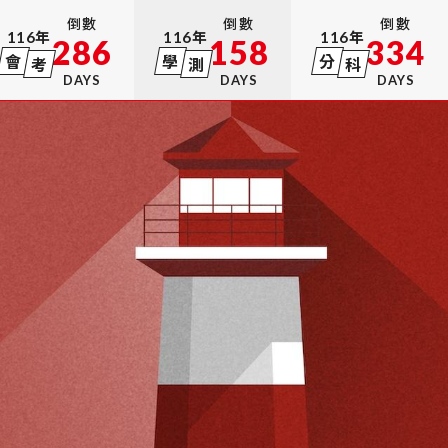
倒數
倒數
倒數
116
年
116
年
116
年
286
158
334
會
學
分
考
測
科
DAYS
DAYS
DAYS