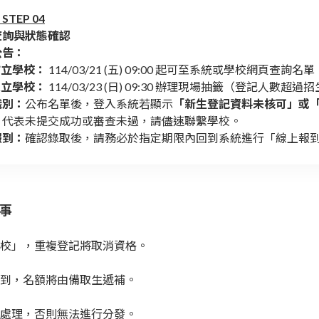
TEP 04
查詢與狀態確認
公告：
市立學校：
114/03/21 (五) 09:00 起可至系統或學校網頁查詢名單
私立學校：
114/03/23 (日) 09:30 辦理現場抽籤（登記人數超
識別：
公布名單後，登入系統若顯示
「新生登記資料未核可」或
，代表未提交成功或審查未過，請儘速聯繫學校。
報到：
確認錄取後，請務必於指定期限內回到系統進行「線上報
件事
校」，重複登記將取消資格。
到，名額將由備取生遞補。
處理，否則無法進行分發。