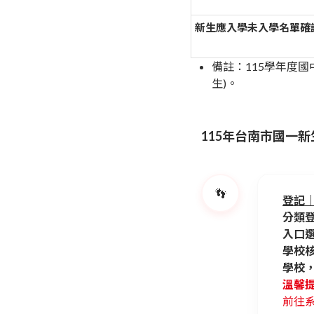
新生應入學未入學名單確
備註：115學年度國中
生)。
115年台南市國一
👣
登記｜S
分類
入口
學校
學校
溫馨
前往系