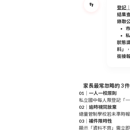
👣
登記｜S
結果
錄取
狀態
料」
銜接
家長最常忽略的 3 
01｜一人一校原則
私立國中每人限登記「一
02｜逾時視同放棄
總量管制學校若未準時報
03｜補件限時性
顯示「資料不齊」需立即