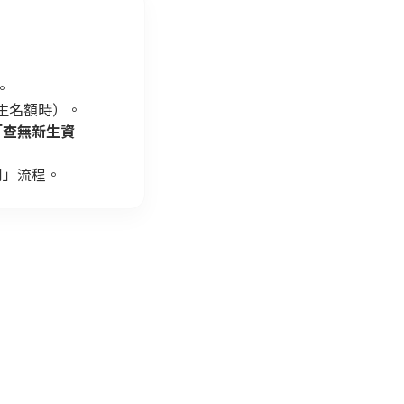
。
過招生名額時）。
「查無新生資
到」流程。