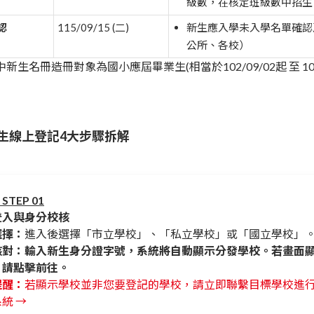
級數，在核定班級數中招生
認
115/09/15 (二)
新生應入學未入學名單確認
公所、各校）
新生名冊造冊對象為國小應屆畢業生(相當於102/09/02起 至 103
新生線上登記4大步驟拆解
TEP 01
登入與身分校核
選擇：
進入後選擇「市立學校」、「私立學校」或「國立學校」
核對：輸入新生身分證字號，系統將自動顯示分發學校。若畫面
，請點擊前往。
提醒：
若顯示學校並非您要登記的學校，請立即聯繫目標學校進
統 →