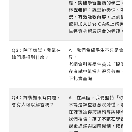
應、突破學習瓶頸
的學生。
林岦老師
：課堂節奏快、吸收
況、有效吸收內容
，達到最佳
歡迎加入Line OA線上諮詢
生特質挑選最適合的老師。
Q3：除了應試，我能在
A：我們希望學生不只是會算
這門課得到什麼？
界。
老師會引導學生養成「提問、
在考試中能提升得分效率，更
下扎實基礎。
Q4：課後如果有問題，
A：在典陸，我們堅持
「你一
會有人可以解答嗎？
不論是課堂觀念沒聽懂，還是
在課後獲得持續輔導與即時解
我們相信：
孩子不該在學習路
課後追蹤與回應機制，確保每