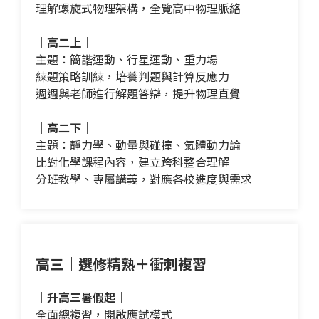
理解螺旋式物理架構，全覽高中物理脈絡
｜高二上｜
主題：簡諧運動、行星運動、重力場
練題策略訓練，培養判題與計算反應力
週週與老師進行解題答辯，提升物理直覺
｜高二下｜
主題：靜力學、動量與碰撞、氣體動力論
比對化學課程內容，建立跨科整合理解
分班教學、專屬講義，對應各校進度與需求
高三｜選修精熟＋衝刺複習
｜升高三暑假起｜
全面總複習，開啟應試模式