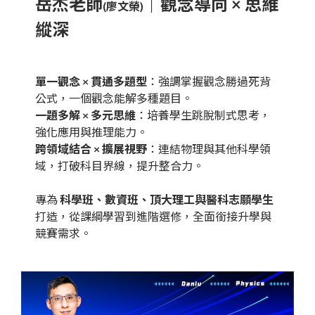
岳杰老師
｜觀念導向 × 思維
(廖文榮)
縱深
單一觀念 × 貫通多題型
：強調掌握觀念勝過死背
公式，一個觀念能解多種題目。
一題多解 × 多元思維
：培養學生跳脫制式思考，
強化應用與推理能力。
跨領域結合 × 擴展視野
：連結物理與其他科學領
域，打破科目界線，提升整合力。
專為
科學班、數資班、頂大理工與醫科志願學生
打造，從課綱學習到進階選修，全面銜接升學與
競賽需求。