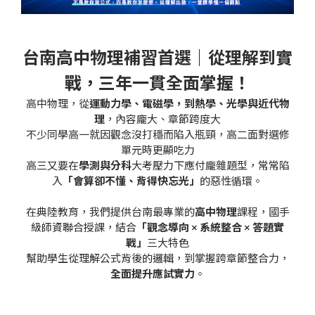
台南高中物理補習首選｜從理解到實
戰，三年一貫全面掌握！
高中物理，從
運動力學、電磁學，到熱學、光學與近代物
理
，內容龐大、章節跨度大
不少同學高一就因觀念沒打穩而陷入瓶頸，高二面對選修
單元時更顯吃力
高三又要在
學測與分科
大考壓力下應付龐雜題型，常常陷
入
「會算卻不懂、背得快忘光」
的惡性循環。
在典陸教育，我們提供台南最專業的
高中物理
課程，國手
級師資聯合授課，結合
「觀念導向 × 系統整合 × 答題實
戰」
三大特色
幫助學生從理解公式背後的邏輯，到掌握跨章節整合力，
全面提升應試實力
。