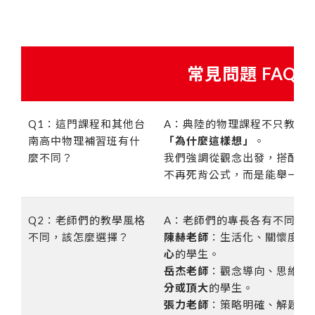
常見問題 FAQs
Q1：這門課程和其他台
A：典陸的物理課程不只教
「
南高中物理補習班有什
「為什麼這樣想」
。
麼不同？
我們強調從觀念出發，搭配題
不再死背公式，而是能舉一反
Q2：老師們的教學風格
A：老師們的專長各有不同。
不同，該怎麼選擇？
陳赫老師
：生活化、關懷度高
心
的學生。
岳杰老師
：觀念導向、思維縱
分或頂大
的學生。
張力老師
：策略明確、解題高