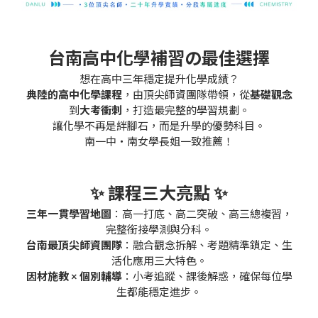
台南高中化學補習の最佳選擇
想在高中三年穩定提升化學成績？
典陸的高中化學課程
，由頂尖師資團隊帶領，從
基礎觀念
到
大考衝刺
，打造最完整的學習規劃。
讓化學不再是絆腳石，而是升學的優勢科目。
南一中・南女學長姐一致推薦！
✨ 課程三大亮點 ✨
三年一貫學習地圖
：高一打底、高二突破、高三總複習，
完整銜接學測與分科。
台南最頂尖師資團隊
：融合觀念拆解、考題精準鎖定、生
活化應用三大特色。
因材施教 × 個別輔導
：小考追蹤、課後解惑，確保每位學
生都能穩定進步。