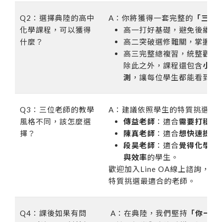
Q2：選擇典陸的高中
A：你將獲得一套完整的
「三年
化學課程，可以獲得
高一打好基礎，避免後續惡
什麼？
高二突破選修難關，掌握大
高三完整總複習，統整觀念
除此之外，課程還包含
小考
測
，讓每位學生都能看到實
Q3：三位老師的教學
A：建議依照學生的特質挑選老
風格不同，該怎麼選
傳益老師
：適合
需要打穩基
擇？
陳真老師
：適合
想快速提分
段昊老師
：適合
覺得化學抽
與效率
的學生。
歡迎加入Line OA線上諮詢，
特質挑選最適合的老師。
Q4：課後如果有問
A：在典陸，我們堅持
「你一定