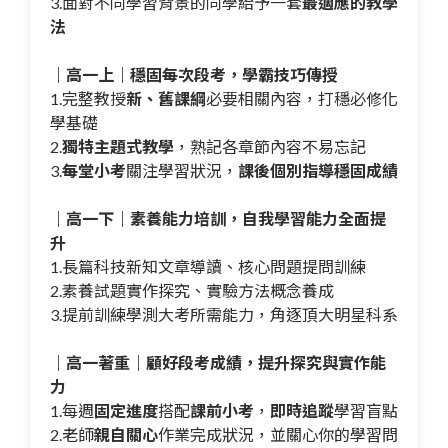
3.面對不同學習背景的同學給予一套
最適應的教學
法
｜高一上｜穩固每次段考，學霸技巧傳授
1.完整教授
新、舊課綱
必要相關內容，打穩必修化
學基礎
2.
獨特主題式教學
，熟記各章節內容不易忘記
3.
每堂小考
關注學習狀況，
課後個別指導穩固成績
｜高一下｜素養能力培訓，自我學習能力全面提
升
1.長篇科技新知文章導讀、核心問題提問訓練
2.素養試題實作探究、實驗方法概念養成
3.提前訓練學測大考所需能力，角逐頂大明星科系
｜高一著重｜顧好段考成績，提升探究與實作能
力
1.每週
固定進度
搭配
課前小考
，
即時追蹤
學習盲點
2.老師
親自關心
作業完成狀況，並關心你的學習問