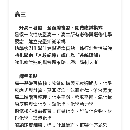
高三
｜升高三暑假｜全面總複習，開啟應試模式
暑假一次性統整
高一、高二所有必修與選修化學
觀念，建立完整知識架構
精準檢測化學計算與觀念盲點，進行針對性補強
將化學由「片段記憶」轉化為「系統理解」
強化應試速度與答題策略，穩定衝刺大考
｜課程重點｜
高一基礎再檢核
：物質結構與元素週期表、化學
反應式與計算、莫耳概念、氣體定律、溶液濃度
高二進階再整理
：化學平衡、酸鹼平衡、氧化還
原反應與電化學、熱化學、化學動力學
選修核心提前複習
：有機化學、配位化合物、材
料化學、環境化學
解題速度訓練
：建立計算流程、框架化答題思