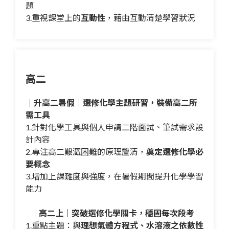
題
3.重視課堂上的
互動性
，藉由互動清楚學習狀況
高二
｜升高二暑假｜選修化學主題研習，裝備高二所
需工具
1.針對化學工具與個人申請二階面試、筆試需求設
計內容
2.專注高二艱澀困難的原理釐清，
奠定選修化學必
要概念
3.增加上課難度與強度，在暑假期間提升化學學習
能力
｜高二上｜突破選修化學關卡，穩固每次段考
1.重點主題：與
理想氣體方程式、水溶液之依數性