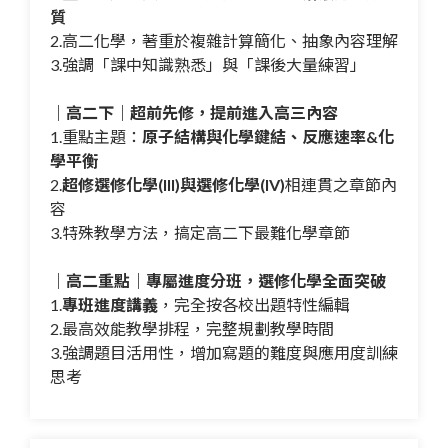
質
2.高二化學，著重於複雜計算簡化、抽象內容理解
3.強調「課中知識熟悉」與「課後大量練習」
｜高二下｜超前先修，提前進入高三內容
1.重點主題：
原子結構與化學鍵結、反應速率&化
學平衡
2.
超修選修化學(III)與選修化學(IV)
相連貫之章節內
容
3.特殊教學方法，搞定高二下最難化學章節
｜高二重點｜專屬進度分班，選修化學全面突破
1.
專班進度講義
，完全按各校出題特性編輯
2.最高效能教學排程，完整規劃教學時間
3.強調題目活用性，增加寫題的難度與應用度訓練
思考